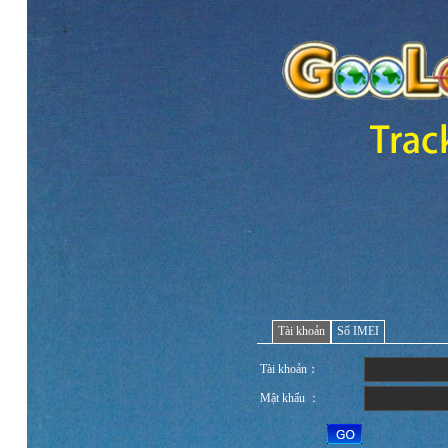
Tài khoản
Số IMEI
Tài khoản：
Mật khẩu ：