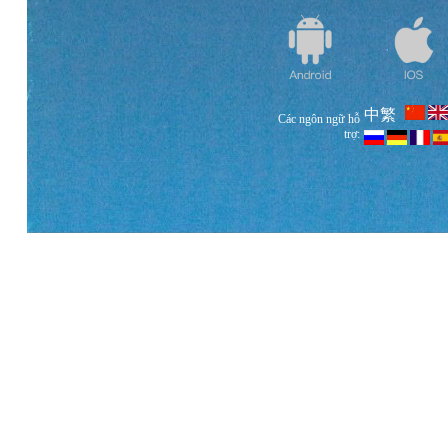
中繁
Các ngôn ngữ hỗ
trợ: