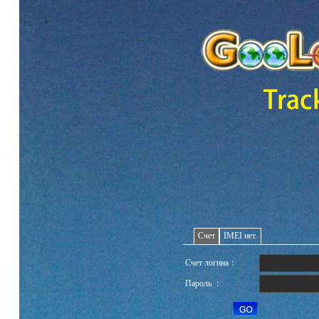
Счет
IMEI нет.
Счет логина：
Пароль ：